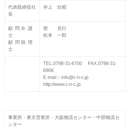
代表取締役社
井上 欣昭
長
顧 問 弁 護
密 克行
士
松本 一郎
顧 問 税 理
士
TEL.0798-31-6700 FAX.0798-31-
6906
E-mail：info@c-n-c.jp
http://www.c-n-c.jp
事業所・東京営業所・大阪物流センター・中部物流セ
ンター